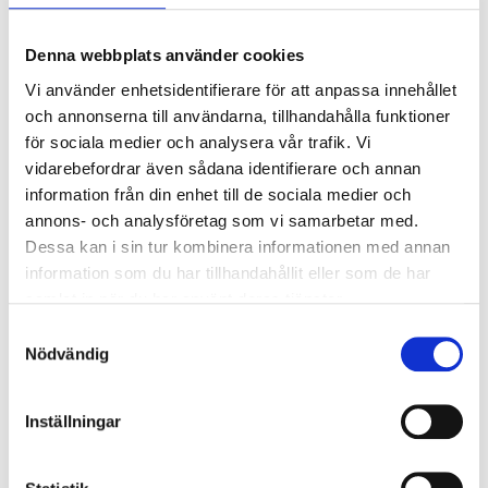
Denna webbplats använder cookies
Vi använder enhetsidentifierare för att anpassa innehållet
och annonserna till användarna, tillhandahålla funktioner
för sociala medier och analysera vår trafik. Vi
vidarebefordrar även sådana identifierare och annan
information från din enhet till de sociala medier och
annons- och analysföretag som vi samarbetar med.
Dessa kan i sin tur kombinera informationen med annan
Ekenäs
information som du har tillhandahållit eller som de har
samlat in när du har använt deras tjänster.
Samtyckesval
Rasbudo Center
Nödvändig
Raseborgsvägen 39, 10640 Ekenäs
Akrobatik
Inställningar