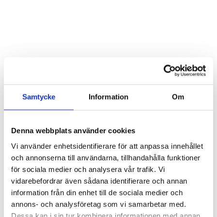
Hör min röst och se mig... - 2020
Klimatförändrings kraft 2020
Konst på två språk 2018-2020
Sharing the same roots - 2019
Downloading Future - 2019
Samtycke
Information
Om
Danselfie 2017-2018
Tillgång till konst 2016-2018
Denna webbplats använder cookies
North-South 2011-2015
Vi använder enhetsidentifierare för att anpassa innehållet
Fenris 2014
och annonserna till användarna, tillhandahålla funktioner
för sociala medier och analysera vår trafik. Vi
We move as we dance
vidarebefordrar även sådana identifierare och annan
information från din enhet till de sociala medier och
Australian Youth Dance Festival 2019
annons- och analysföretag som vi samarbetar med.
ABC'd
Dessa kan i sin tur kombinera informationen med annan