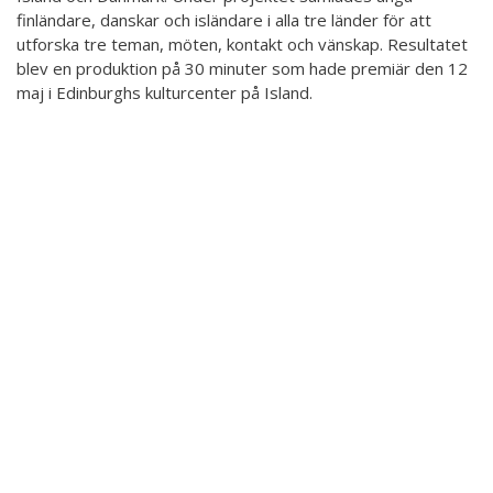
Undervisning
finländare, danskar och isländare i alla tre länder för att
Ordningsregler
utforska tre teman, möten, kontakt och vänskap. Resultatet
Allmänt
Schema
blev en produktion på 30 minuter som hade premiär den 12
Principer för ett säkrare utrymme
maj i Edinburghs kulturcenter på Island.
Anmälning
Salar
Tillgänglig hobby inom konst
Terminsavgifter
Koski
Tjänster
Dansgrenar
Hurja Piruettis verksamhetsår
Olika nivåer
Kontakt
Planen för jämställdhet och likabehandling
Lärarna
Projekt
Dansetikett
D4EA - Dance fore Eco-Anxiety
Ung kulturambassadör för Finland
DanceMe UP 2019-2022
Sri Lanka - kultur utbyte 2020