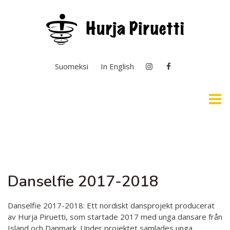
Välj ditt språk
Suomeksi
In English
Hem
Lättläst svenska & Syntolkning
Danselfie 2017-2018
Aktuellt
Allmän verksamhet
Danselfie 2017-2018: Ett nordiskt dansprojekt producerat
av Hurja Piruetti, som startade 2017 med unga dansare från
Grundläggande konstundervisning
Island och Danmark. Under projektet samlades unga