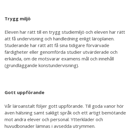
Hör min röst och se mig... - 2020
Klimatförändrings kraft 2020
Trygg miljö
Konst på två språk 2018-2020
Eleven har rätt till en trygg studiemiljö och eleven har rätt
att få undervisning och handledning enligt läroplanen.
Sharing the same roots - 2019
Studerande har rätt att få sina tidigare förvärvade
Downloading Future - 2019
färdigheter eller genomförda studier utvärderade och
erkända, om de motsvarar examens mål och innehåll
Danselfie 2017-2018
(grundläggande konstundervisning).
Tillgång till konst 2016-2018
North-South 2011-2015
Gott uppförande
Fenris 2014
Vår läroanstalt följer gott uppförande. Till goda vanor hör
We move as we dance
även hälsning samt sakligt språk och ett artigt bemötande
mot andra elever och personal. Ytterkläder och
Australian Youth Dance Festival 2019
huvudbonader lämnas i avsedda utrymmen.
ABC'd