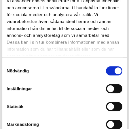
Vi använder enhetsidentifierare för att anpassa innehållet
Mobiltelefoner och andra mobila enheter ska hållas stängda
och annonserna till användarna, tillhandahålla funktioner
under undervisningen om de inte används separat för
för sociala medier och analysera vår trafik. Vi
studieändamål. Användningen av en kameratelefon måste
vidarebefordrar även sådana identifierare och annan
följa goda seder och respektera integritet och
information från din enhet till de sociala medier och
arbetsplatsbestämmelser.
annons- och analysföretag som vi samarbetar med.
Dessa kan i sin tur kombinera informationen med annan
I klassrummet
information som du har tillhandahållit eller som de har
samlat in när du har använt deras tjänster.
Jag kommer i tid till lektionen. Jag värmer upp
självständigt innan träningen.
Samtyckesval
Jag följer lärarens instruktioner.
Nödvändig
Jag fokuserar på praktiken och ger alla arbetsro.
Jag gör mitt bästa.
Inställningar
Verkställighet och sanktioner
Efterlevnaden av arbetsordningen övervakas av alla
Statistik
personer som arbetar på Hurja Piruetti. Alla överträdelser
anmäls alltid till vårdnadshavaren. Brott mot
Marknadsföring
arbetsordningen kommer att resultera i att en av följande