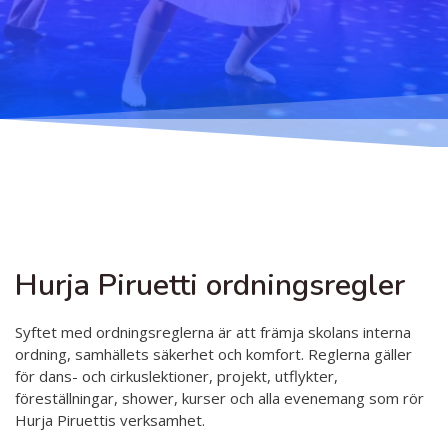
Undervisning
Ordningsregler
Allmänt
Schema
Principer för ett säkrare utrymme
Anmälning
Salar
Tillgänglig hobby inom konst
Terminsavgifter
Koski
Tjänster
Dansgrenar
Hurja Piruettis verksamhetsår
Olika nivåer
Kontakt
Planen för jämställdhet och likabehandling
Lärarna
Projekt
Hurja Piruetti ordningsregler
Dansetikett
D4EA - Dance fore Eco-Anxiety
Syftet med ordningsreglerna är att främja skolans interna
Ung kulturambassadör för Finland
ordning, samhällets säkerhet och komfort. Reglerna gäller
för dans- och cirkuslektioner, projekt, utflykter,
DanceMe UP 2019-2022
föreställningar, shower, kurser och alla evenemang som rör
Hurja Piruettis verksamhet.
Sri Lanka - kultur utbyte 2020