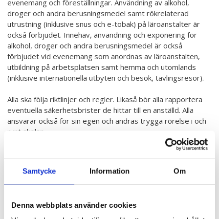
evenemang och föreställningar. Användning av alkohol,
droger och andra berusningsmedel samt rökrelaterad
utrustning (inklusive snus och e-tobak) på läroanstalter är
också förbjudet. Innehav, användning och exponering för
alkohol, droger och andra berusningsmedel är också
förbjudet vid evenemang som anordnas av läroanstalten,
utbildning på arbetsplatsen samt hemma och utomlands
(inklusive internationella utbyten och besök, tävlingsresor).
Alla ska följa riktlinjer och regler. Likaså bör alla rapportera
eventuella säkerhetsbrister de hittar till en anställd. Alla
ansvarar också för sin egen och andras trygga rörelse i och
runt skolan.
Parkering för bilar, motorcyklar, mopeder och skotrar är
endast tillåten på anvisade platser. Onödig användning av
Samtycke
Information
Om
fordon inom utbildningsinstitutionens territorium under
studiedagen är förbjuden. Särskild försiktighet måste iakttas
vid förflyttning på utbildningsinstitutionens gårdsområde,
Denna webbplats använder cookies
såväl som allmänna trafikbestämmelser.