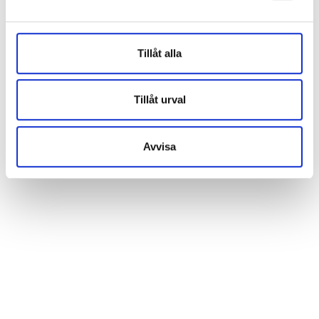
åtgärder övervägs:
Intervju (lärare och/eller rektor och föräldrar
involverade vid behov)
Tillåt alla
Anmälning hem
Ärendet behandlas av styrelsen som beslutar om
ytterligare åtgärder (såsom tillfällig uppsägning)
Tillåt urval
Avvisa