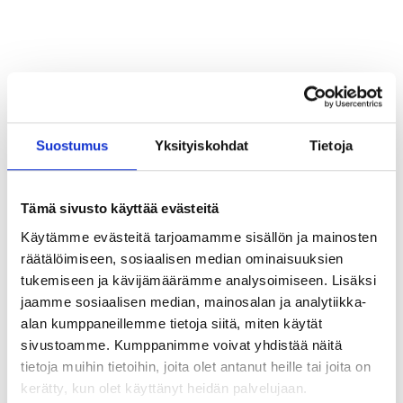
Suostumus
Yksityiskohdat
Tietoja
Tammisaari
Tämä sivusto käyttää evästeitä
Käytämme evästeitä tarjoamamme sisällön ja mainosten
räätälöimiseen, sosiaalisen median ominaisuuksien
Rasbudo
tukemiseen ja kävijämäärämme analysoimiseen. Lisäksi
Raaseporintie 39, 10640 Tammisaari
jaamme sosiaalisen median, mainosalan ja analytiikka-
Akrobatik
alan kumppaneillemme tietoja siitä, miten käytät
sivustoamme. Kumppanimme voivat yhdistää näitä
tietoja muihin tietoihin, joita olet antanut heille tai joita on
kerätty, kun olet käyttänyt heidän palvelujaan.