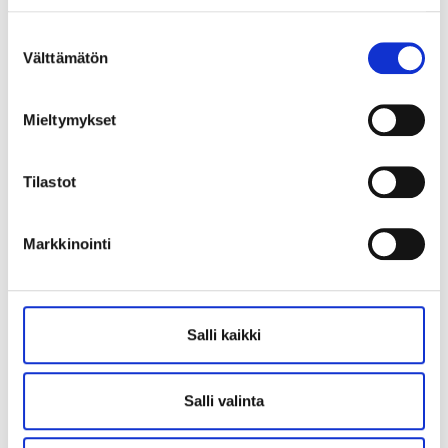
Suostumuksen
Välttämätön
valinta
Mieltymykset
Tilastot
Markkinointi
Seminaarikoulu
Salli kaikki
Latokartanonkatu 1-3, 10600
Raasepori
Tanssi
Salli valinta