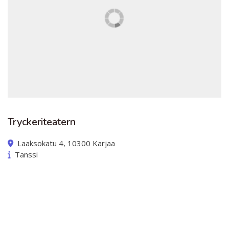
ABC´d
ABC'd?
Säännöt
Lataa video täältä
Teams
Supervisors
Tryckeriteatern
Suurlähettilään puhe
Laaksokatu 4, 10300 Karjaa
Tanssi