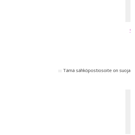
Sa
Tämä sähköpostiosoite on suojattu