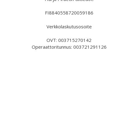
FI8840558720059186
Verkkolaskutusosoite
OVT: 003715270142
Operaattoritunnus: 003721291126