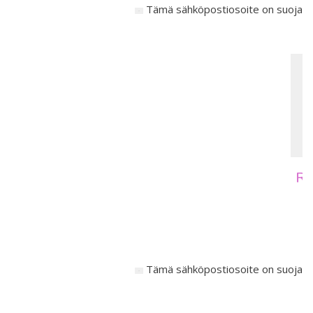
Tämä sähköpostiosoite on suojattu
Re
Tämä sähköpostiosoite on suojattu