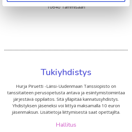
Raaseporintie 39
10640 Tammisaari
Tukiyhdistys
Hurja Piruetti -Länsi-Uudenmaan Tanssiopisto on
tanssitaiteen perusopetusta antava ja esiintymistoimintaa
järjestävä oppilaitos. Sitä ylläpitää kannatusyhdistys.
Yhdistyksen jäseneksi voi liittyä maksamalla 10 euron
jäsenmaksun. Lisätietoja liittymisestä saat opettajilta.
Hallitus