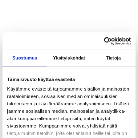
ABC´d
ABC'd?
Säännöt
Lataa video täältä
Suostumus
Yksityiskohdat
Tietoja
Teams
Supervisors
Tämä sivusto käyttää evästeitä
Suurlähettilään puhe
Käytämme evästeitä tarjoamamme sisällön ja mainosten
räätälöimiseen, sosiaalisen median ominaisuuksien
tukemiseen ja kävijämäärämme analysoimiseen. Lisäksi
jaamme sosiaalisen median, mainosalan ja analytiikka-
alan kumppaneillemme tietoja siitä, miten käytät
sivustoamme. Kumppanimme voivat yhdistää näitä
tietoja muihin tietoihin, joita olet antanut heille tai joita on