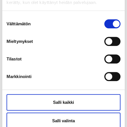
kerätty, kun olet käyttänyt heidän palvelujaan.
Suostumuksen
Välttämätön
valinta
Mieltymykset
Tilastot
Markkinointi
Salli kaikki
Salli valinta