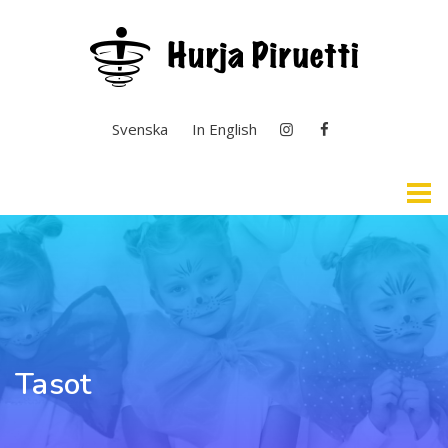
Valitse kieli
Svenska
In English
Etusivu
Selkosuomi & Kuvailutulkkaus
Ajankohtaista
Tasot
Yleistä toiminnasta
Taiteen perusopetus