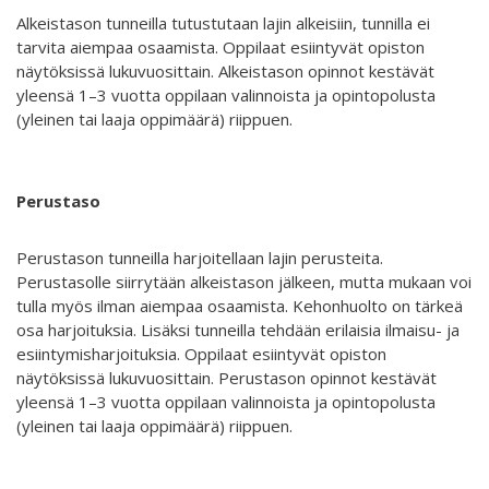
Alkeistason tunneilla tutustutaan lajin alkeisiin, tunnilla ei
ABC´d
tarvita aiempaa osaamista. Oppilaat esiintyvät opiston
näytöksissä lukuvuosittain. Alkeistason opinnot kestävät
ABC'd?
yleensä 1–3 vuotta oppilaan valinnoista ja opintopolusta
(yleinen tai laaja oppimäärä) riippuen.
Säännöt
Lataa video täältä
Perustaso
Teams
Supervisors
Perustason tunneilla harjoitellaan lajin perusteita.
Perustasolle siirrytään alkeistason jälkeen, mutta mukaan voi
Suurlähettilään puhe
tulla myös ilman aiempaa osaamista. Kehonhuolto on tärkeä
osa harjoituksia. Lisäksi tunneilla tehdään erilaisia ilmaisu- ja
esiintymisharjoituksia. Oppilaat esiintyvät opiston
näytöksissä lukuvuosittain. Perustason opinnot kestävät
yleensä 1–3 vuotta oppilaan valinnoista ja opintopolusta
(yleinen tai laaja oppimäärä) riippuen.