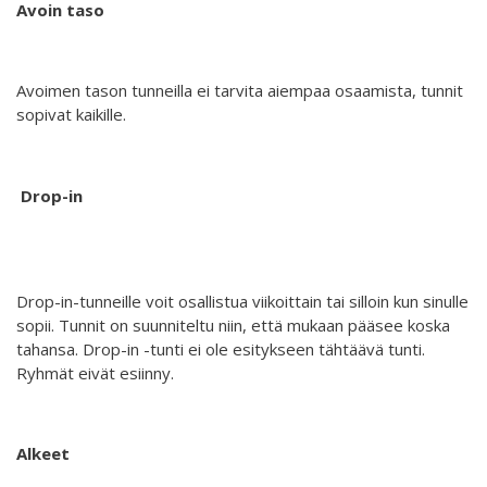
Avoin taso
Interlaced 2020
Ilmastonmuutos voima 2020
Avoimen tason tunneilla ei tarvita aiempaa osaamista, tunnit
Kuulethan ääneni, näethän minut... 2020
sopivat kaikille.
Taide kahdella kielellä 2018-2020
Downloading Future 2019
Drop-in
Australian Youth Dance Festival 2019
Sharing the same roots 2019
Drop-in-tunneille voit osallistua viikoittain tai silloin kun sinulle
Danselfie 2017-2018
sopii. Tunnit on suunniteltu niin, että mukaan pääsee koska
tahansa. Drop-in -tunti ei ole esitykseen tähtäävä tunti.
Access to art 2016-2018
Ryhmät eivät esiinny.
Fenris 2014-2015
North-South 2011-2015
Alkeet
We move as we dance