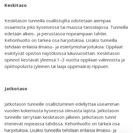
Keskitaso
Keskitason tunneilla osallistujilta odotetaan aiempaa
osaamista joko kyseisessä tai muussa tanssilajissa. Tunneilla
edetään alkeis- ja perustasoa nopeampaan tahtiin.
Kehonhuolto on tärkeä osa harjoituksia. Lisäksi tunneilla
tehdään erilaisia ilmaisu- ja esiintymisharjoituksia. Oppilaat
esiintyvät opiston näytöksissä lukuvuosittain. Keskitason
opinnot kestävät yleensä 1–3 vuotta oppilaan valinnoista ja
opintopolusta (yleinen tai laaja oppimäärä) riippuen.
Jatkotaso
Jatkotason tunneille osallistuminen edellyttää useamman
vuoden kokemusta kyseessä olevasta lajista. Jatkotason
tunneille siirrytään keskitason jälkeen. Jatkotason tunnit
etenevät nopeassa tahdissa. Kehonhuolto on tärkeä osa
harjoituksia. Lisäksi tunneilla tehdään erilaisia ilmaisu- ja