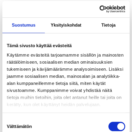
esiintymisharjoituksia. Oppilaat esiintyvät opiston
näytöksissä lukuvuosittain. Jatkotason opinnot kestävät
yleensä 1–3 vuotta oppilaan valinnoista ja opintopolusta
(yleinen tai laaja oppimäärä) riippuen.
Suostumus
Yksityiskohdat
Tietoja
Edistyneet
Tämä sivusto käyttää evästeitä
Käytämme evästeitä tarjoamamme sisällön ja mainosten
Edistyneiden tunneilla harjoittelevilla tulee olla lajissa jo pitkä
räätälöimiseen, sosiaalisen median ominaisuuksien
kokemus ja vahva osaaminen. Tunnit etenevät nopeassa
tukemiseen ja kävijämäärämme analysoimiseen. Lisäksi
tahdissa ja vaativat osallistujalta kykyä myös omatoimiseen
jaamme sosiaalisen median, mainosalan ja analytiikka-
työskentelyyn. Kehonhuolto on tärkeä osa harjoituksia.
alan kumppaneillemme tietoja siitä, miten käytät
Lisäksi tunneilla tehdään erilaisia ilmaisu- ja
sivustoamme. Kumppanimme voivat yhdistää näitä
esiintymisharjoituksia. Oppilaat esiintyvät opiston
tietoja muihin tietoihin, joita olet antanut heille tai joita on
näytöksissä lukuvuosittain sekä voivat myös osallistua
kerätty, kun olet käyttänyt heidän palvelujaan.
kilpailutoimintaan. Tarkista ennen ilmoittautumista tunnin
opettajalta onko tunnin taso sinulle sopiva.
Suostumuksen
Edistyneiden opinnot edellyttävät pääsääntöisesti, että
Välttämätön
valinta
oppilas on opinnoissaan laajan oppimäärän syventävissä