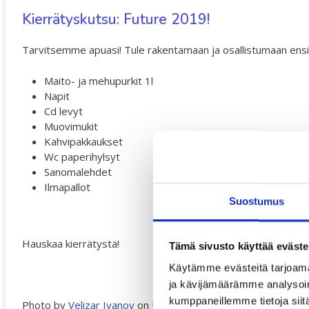
Kierrätyskutsu: Future 2019!
Tarvitsemme apuasi! Tule rakentamaan ja osallistumaan ensi k
Maito- ja mehupurkit 1l
Napit
Cd levyt
Muovimukit
Kahvipakkaukset
Wc paperihylsyt
Sanomalehdet
Ilmapallot
Suostumus
Hauskaa kierrätystä!
Tämä sivusto käyttää eväste
Käytämme evästeitä tarjoama
ja kävijämäärämme analysoim
kumppaneillemme tietoja siitä
Photo by
Velizar Ivanov
on
Unsplash