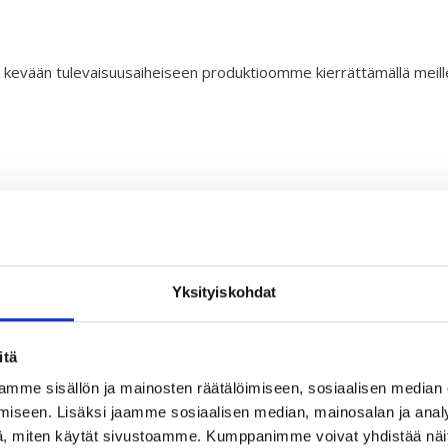
evään tulevaisuusaiheiseen produktioomme kierrättämällä meille s
Yksityiskohdat
itä
mme sisällön ja mainosten räätälöimiseen, sosiaalisen median
iseen. Lisäksi jaamme sosiaalisen median, mainosalan ja analy
, miten käytät sivustoamme. Kumppanimme voivat yhdistää näitä t