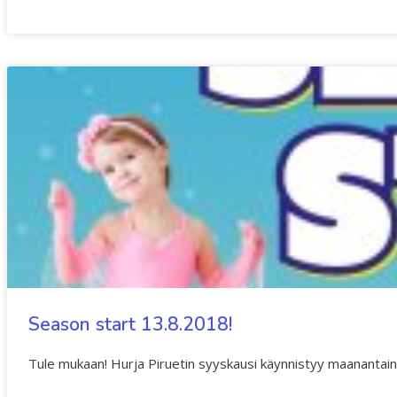
Season start 13.8.2018!
Tule mukaan! Hurja Piruetin syyskausi käynnistyy maanantain