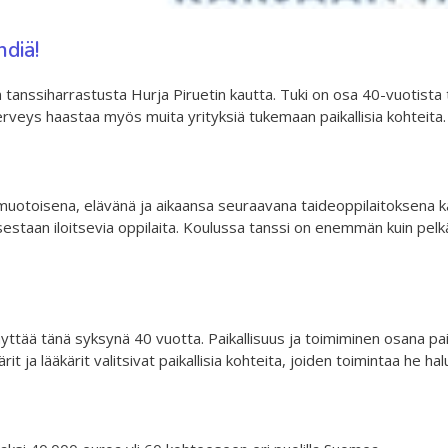
diä!
anssiharrastusta Hurja Piruetin kautta. Tuki on osa 40-vuotista 
sTerveys haastaa myös muita yrityksiä tukemaan paikallisia kohteita.
muotoisena, elävänä ja aikaansa seuraavana taideoppilaitoksena ka
staan iloitsevia oppilaita. Koulussa tanssi on enemmän kuin pelkän t
yttää tänä syksynä 40 vuotta. Paikallisuus ja toimiminen osana pa
 ja lääkärit valitsivat paikallisia kohteita, joiden toimintaa he hal