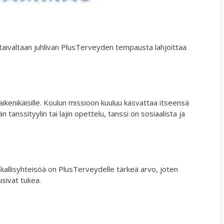
North-South 2011-2015
We move as we dance
taivaltaan juhlivan PlusTerveyden tempausta lahjoittaa
ABC´d
ABC'd?
Säännöt
ikenikäisille. Koulun missioon kuuluu kasvattaa itseensä
anssityylin tai lajin opettelu, tanssi on sosiaalista ja
Lataa video täältä
Teams
Supervisors
ikallisyhteisöä on PlusTerveydelle tärkeä arvo, joten
Suurlähettilään puhe
usivat tukea.