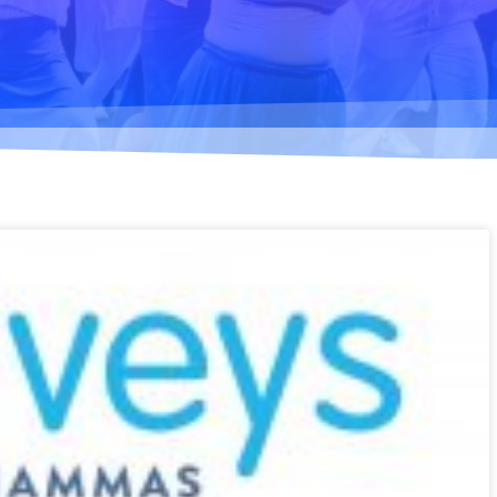
Ilmastonmuutos voima
2020
Kuulethan ääneni,
näethän minut... 2020
Taide kahdella kielellä
2018-2020
Downloading Future
2019
Australian Youth Dance
Festival 2019
Sharing the same roots
2019
Danselfie 2017-2018
Access to art 2016-2018
Fenris 2014-2015