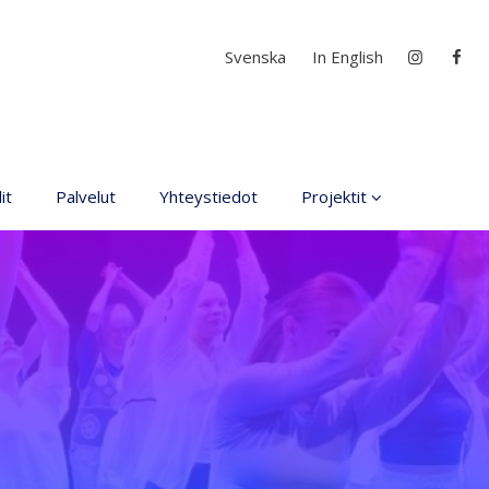
Valitse kieli
Svenska
In English
it
Palvelut
Yhteystiedot
Projektit
Kaikki projektit
D4EA - Dance fore Eco-
Anxiety
Suomen Nuori Kultuuri
lähettiläs nimitys
DanceMe UP 2019-2022
Interlaced 2020