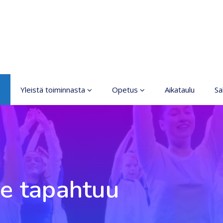
a
Yleistä toiminnasta
Opetus
Aikataulu
Sal
Taiteen perusopetus
Yleistä
Järjestyssäännöt
Ilmoittautuminen
Turvallisemman tilan
Lajit
periaatteet
Tasot
e tapahtuu
Saavutettava
taideharrastus
Hinnasto
Koski
Opettajat