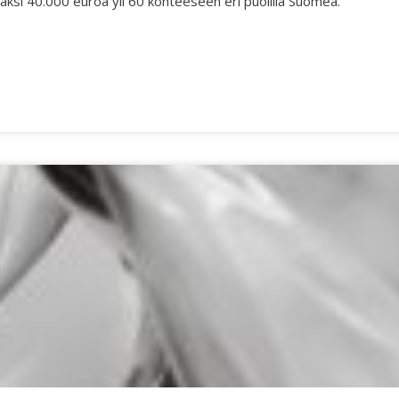
iaksi 40.000 euroa yli 60 kohteeseen eri puolilla Suomea.