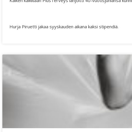
Kaiken kaikkiaan PlusTerveys lahjoitti 40-vuotisjuhlansa kunn
Hurja Piruetti jakaa syyskauden aikana kaksi stipendiä.