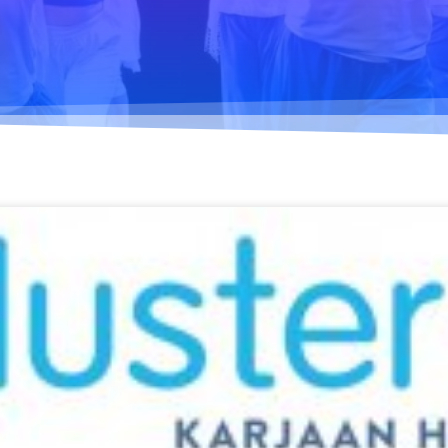
Hurja Piruetin
Tanssietiketti
toimintavuosi
Yhdenvertaisuus- ja
tasa-arvosuunnitelma