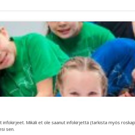
kirjeet. Mikäli et ole saanut infokirjettä (tarkista myös roskapo
si sen.