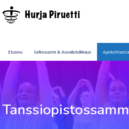
Etusivu
Selkosuomi & Kuvailutulkkaus
Ajankohtaist
Tanssiopistossamm