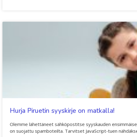
Hurja Piruetin syyskirje on matkalla!
Olemme lähettäneet sähköpostitse syyskauden ensimmäiset info
on suojattu spamboteilta. Tarvitset JavaScript-tuen nähdäkse