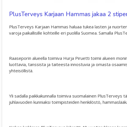
PlusTerveys Karjaan Hammas jakaa 2 stipen
PlusTerveys Karjaan Hammas haluaa tukea lasten ja nuorten t
varoja paikallisille kohteille eri puolilla Suomea. Samalla Plu
Raaseporin alueella toimiva Hurja Piruetti toimii alueen moni
luottavia, tanssista ja taiteesta innostuvia ja omasta osaamise
yhteisöllistä.
Yli sadalla paikkakunnalla toimiva suomalainen PlusTerveys tä
juhlavuoden kunniaksi toimipisteiden henkilöstö, hammaslääkärit