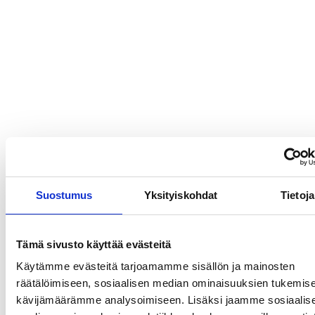
ABC´d
ABC'd?
Säännöt
Lataa video täältä
Teams
Supervisors
Suurlähettilään puhe
Suostumus
Yksityiskohdat
Tietoja
Tämä sivusto käyttää evästeitä
Käytämme evästeitä tarjoamamme sisällön ja mainosten
räätälöimiseen, sosiaalisen median ominaisuuksien tukemise
kävijämäärämme analysoimiseen. Lisäksi jaamme sosiaalis