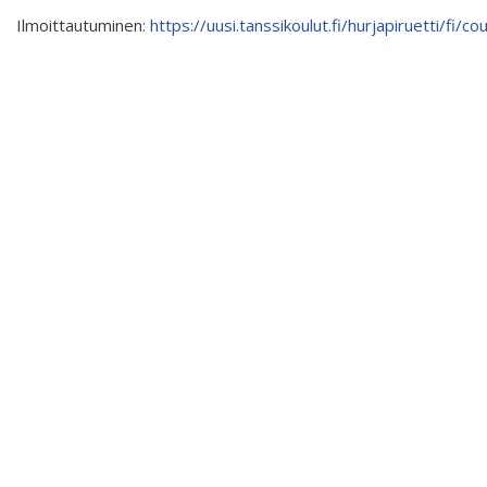
Interlaced 2020
Ilmoittautuminen:
https://uusi.tanssikoulut.fi/hurjapiruetti/fi/
Ilmastonmuutos voima 2020
Kuulethan ääneni, näethän minut... 2020
Taide kahdella kielellä 2018-2020
Downloading Future 2019
Australian Youth Dance Festival 2019
Sharing the same roots 2019
Danselfie 2017-2018
Access to art 2016-2018
Fenris 2014-2015
North-South 2011-2015
We move as we dance