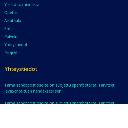
Yleistä toiminnasta
Opetus
Aikataulu
Salit
Palvelut
Yhteystiedot
Projektit
Yhteystiedot
Tämä sähköpostiosoite on suojattu spamboteilta. Tarvitset
JavaScript-tuen nähdäksesi sen.
Tämä sähköpostiosoite on suojattu spamboteilta. Tarvitset
JavaScript-tuen nähdäksesi sen.
Opettajat