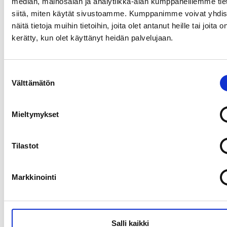
median, mainosalan ja analytiikka-alan kumppaneillemme tie
siitä, miten käytät sivustoamme. Kumppanimme voivat yhdis
näitä tietoja muihin tietoihin, joita olet antanut heille tai joita o
kerätty, kun olet käyttänyt heidän palvelujaan.
Suostumuksen
Välttämätön
valinta
Mieltymykset
Tilastot
Markkinointi
Salli kaikki