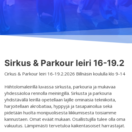
Opetus
Järjestyssäännöt
Yleistä
Aikataulu
Turvallisemman tilan periaatteet
Ilmoittautuminen
Salit
Saavutettava taideharrastus
Lajit
Koski
Palvelut
Tasot
Hurja Piruetin toimintavuosi
Hinnasto
Sirkus & Parkour leiri 16-19.2
Yhteystiedot
Yhdenvertaisuus- ja tasa-arvosuunnitelma
Opettajat
Cirkus & Parkour leiri 16-19.2.2026 Billnäsin koululla klo 9-14
Projektit
Tanssietiketti
Hiihtolomaleirillä luvassa sirkusta, parkouria ja mukavaa
Kaikki projektit
yhdessäoloa rennolla meiningillä. Sirkusta ja parkouria
yhdistävällä leirillä opetellaan lajille ominaisia tekniikoita,
D4EA - Dance fore Eco-Anxiety
harjoitellaan akrobatiaa, hyppyjä ja tasapainoilua sekä
pidetään huolta monipuolisesta liikkumisesta toisiamme
Suomen Nuori Kultuuri lähettiläs nimitys
kannustaen. Omat eväät mukaan. Osallistujilla tulee olla oma
DanceMe UP 2019-2022
vakuutus. Lämpimästi tervetuloa kaikentasoiset harrastajat.