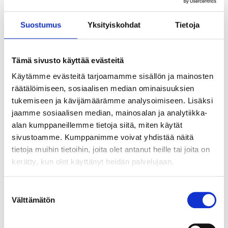
ABC´d
Suostumus
Yksityiskohdat
Tietoja
ABC'd?
Säännöt
Tämä sivusto käyttää evästeitä
Käytämme evästeitä tarjoamamme sisällön ja mainosten
Lataa video täältä
räätälöimiseen, sosiaalisen median ominaisuuksien
Teams
tukemiseen ja kävijämäärämme analysoimiseen. Lisäksi
jaamme sosiaalisen median, mainosalan ja analytiikka-
Supervisors
alan kumppaneillemme tietoja siitä, miten käytät
Suurlähettilään puhe
sivustoamme. Kumppanimme voivat yhdistää näitä
tietoja muihin tietoihin, joita olet antanut heille tai joita on
kerätty, kun olet käyttänyt heidän palvelujaan.
Suostumuksen
Välttämätön
valinta