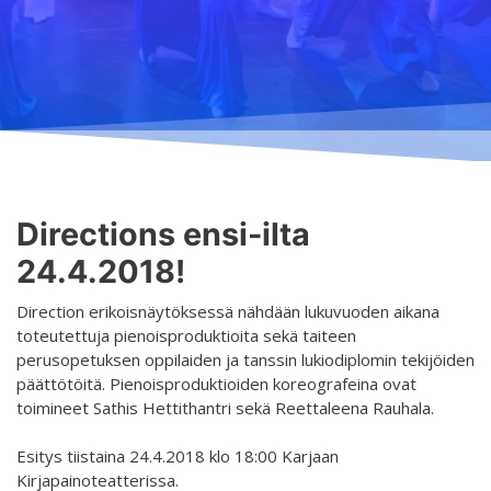
Opetus
Järjestyssäännöt
Yleistä
Aikataulu
Turvallisemman tilan periaatteet
Ilmoittautuminen
Salit
Saavutettava taideharrastus
Lajit
Koski
Palvelut
Tasot
Hurja Piruetin toimintavuosi
Hinnasto
Directions ensi-ilta
Yhteystiedot
Yhdenvertaisuus- ja tasa-arvosuunnitelma
24.4.2018!
Opettajat
Projektit
Tanssietiketti
Direction erikoisnäytöksessä nähdään lukuvuoden aikana
toteutettuja pienoisproduktioita sekä taiteen
Kaikki projektit
perusopetuksen oppilaiden ja tanssin lukiodiplomin tekijöiden
D4EA - Dance fore Eco-Anxiety
päättötöitä. Pienoisproduktioiden koreografeina ovat
toimineet Sathis Hettithantri sekä Reettaleena Rauhala.
Suomen Nuori Kultuuri lähettiläs nimitys
Esitys tiistaina 24.4.2018 klo 18:00 Karjaan
DanceMe UP 2019-2022
Kirjapainoteatterissa.