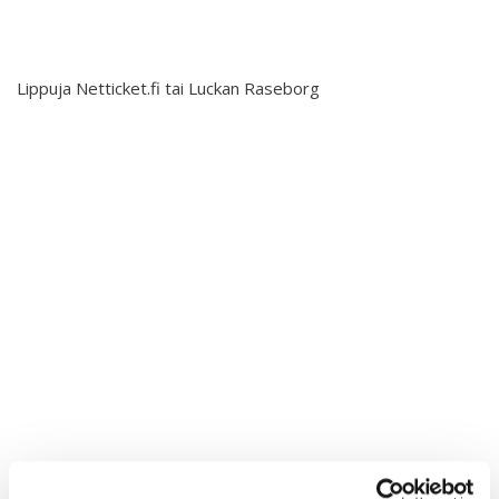
Interlaced 2020
Ilmastonmuutos voima 2020
Lippuja Netticket.fi tai Luckan Raseborg
Kuulethan ääneni, näethän minut... 2020
Taide kahdella kielellä 2018-2020
Downloading Future 2019
Australian Youth Dance Festival 2019
Sharing the same roots 2019
Danselfie 2017-2018
Access to art 2016-2018
Fenris 2014-2015
North-South 2011-2015
We move as we dance